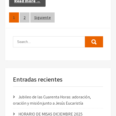
Read more →
Paginación
1
2
Siguiente
de
entradas
Entradas recientes
Jubileo de las Cuarenta Horas: adoración,
oración y misión junto a Jesús Eucaristía
HORARIO DE MISAS DICIEMBRE 2025