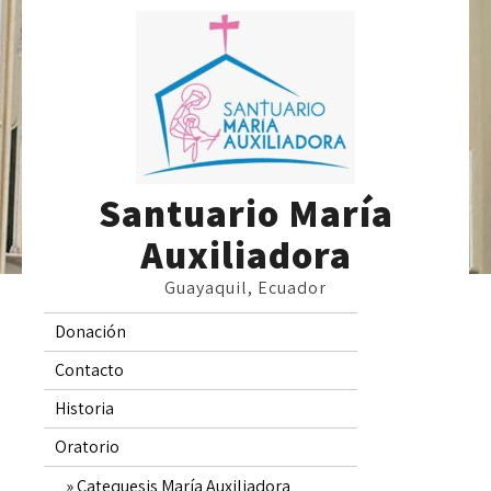
Skip
to
content
Santuario María
Auxiliadora
Guayaquil, Ecuador
Donación
Contacto
Historia
Oratorio
Catequesis María Auxiliadora