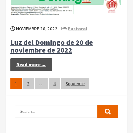
NOVIEMBRE 26, 2022
Pastoral
Luz del Domingo de 20 de
noviembre de 2022
Read more →
Paginación
1
2
…
4
Siguiente
de
entradas