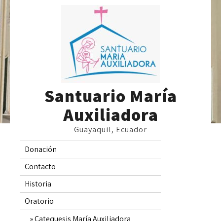
Skip
to
content
Santuario María
Auxiliadora
Guayaquil, Ecuador
Donación
Contacto
Historia
Oratorio
Catequesis María Auxiliadora