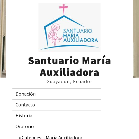
Skip
to
content
Santuario María
Auxiliadora
Guayaquil, Ecuador
Donación
Contacto
Historia
Oratorio
Catequesis María Auxiliadora