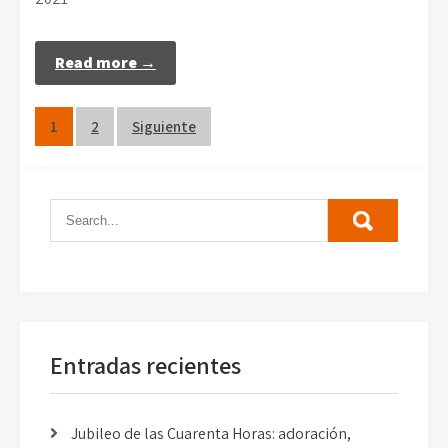
Read more →
Paginación
1
2
Siguiente
de
entradas
Entradas recientes
Jubileo de las Cuarenta Horas: adoración,