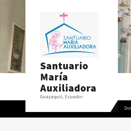
Skip
to
content
Santuario
María
Auxiliadora
Guayaquil, Ecuador
Do