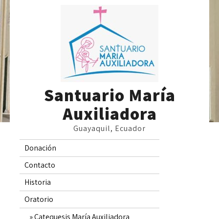
Skip
to
content
Santuario María
Auxiliadora
Guayaquil, Ecuador
Donación
Contacto
Historia
Oratorio
Catequesis María Auxiliadora